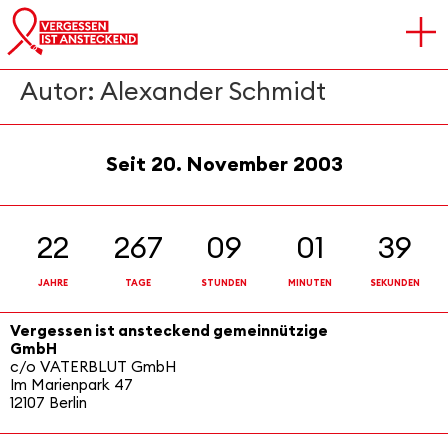
FAST TRACK
Autor:
Alexander Schmidt
Seit 20. November 2003
22
267
09
01
39
JAHRE
TAGE
STUNDEN
MINUTEN
SEKUNDEN
Vergessen ist ansteckend gemeinnützige
GmbH
c/o VATERBLUT GmbH
Im Marienpark 47
12107 Berlin